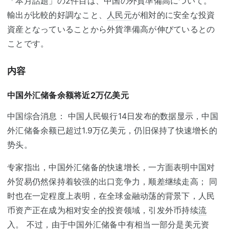
「本月話題」の2件目は、中国の外貨準備高について。
輸出が比較的好調なこと、
人民元
が相対的に安全な投資
資産となっていることから外貨準備高が伸びているとの
ことです。
内容
中国外汇储备余额将近2万亿美元
中国综合消息： 中国人民银行14日发布的数据显示，中国
外汇储备余额已超过1.9万亿美元，仍旧保持了快速增长的
势头。
专家指出，中国外汇储备的快速增长，一方面表明中国对
外贸易仍然保持着较强的出口竞争力，顺差继续走高； 同
时也在一定程度上表明，在全球金融动荡的背景下，人民
币资产正在成为相对安全的投资领域，引发外币持续
流
入
。 不过，由于中国外汇储备中有相当一部分是美元资