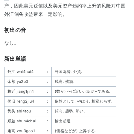
产，因此美元贬值以及美元资产违约率上升的风险对中国
外汇储备收益带来一定影响。
初出の音
なし。
新出単語
外汇 wai4hui4
:
外国為替
. 外貨.
余额 yu2e3
:
残高. 残額.
将近 jiang1jin4
:
(数が) 〜に近い. ほぼ〜である.
仍旧 reng2jiu4
:
依然として. やはり. 相変わらず.
势头 shi4tou
:
傾向. 趨勢. 勢い.
顺差 shun4cha1
:
輸出超過.
走高 zou3gao1
:
(価格などが) 上昇する.