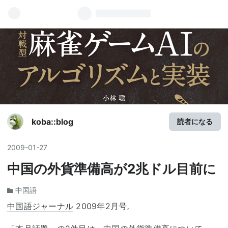
koba::blog
読者になる
2009
-
01
-
27
中国の外貨準備高が2兆ドル目前に
中国語
中国語ジャーナル
2009年2月号。