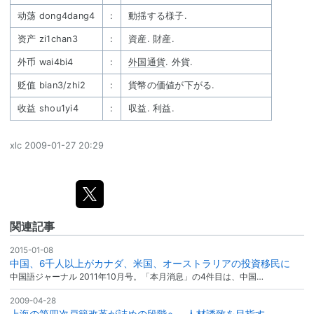
动荡 dong4dang4
:
動揺する様子.
资产 zi1chan3
:
資産. 財産.
外币 wai4bi4
:
外国通貨
. 外貨.
贬值 bian3/zhi2
:
貨幣の価値が下がる.
收益 shou1yi4
:
収益. 利益.
xlc
2009-01-27 20:29
関連記事
2015-01-08
中国、6千人以上がカナダ、米国、オーストラリアの投資移民に
中国語ジャーナル 2011年10月号。「本月消息」の4件目は、中国…
2009-04-28
上海の第四次戸籍改革が詰めの段階へ、人材誘致を目指す